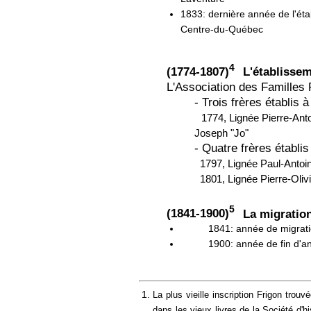
1833: dernière année de l'éta
Centre-du-Québec
4
(1774-1807)
L'établissem
L'Association des Familles F
- Trois frères établis
1774, Lignée Pierre-An
Joseph "Jo"
- Quatre frères établis
1797, Lignée Paul-Anto
1
801, Lignée Pierre-Oli
5
(1841-1900)
La migrati
1841: année de migrat
1900: année de fin d'a
La plus vieille inscription Frigon tro
dans les vieux livres de la Société d'h